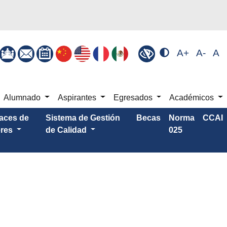
A+
A-
A
Alumnado
Aspirantes
Egresados
Académicos
aces de
Sistema de Gestión
Becas
Norma
CCAI
eres
de Calidad
025