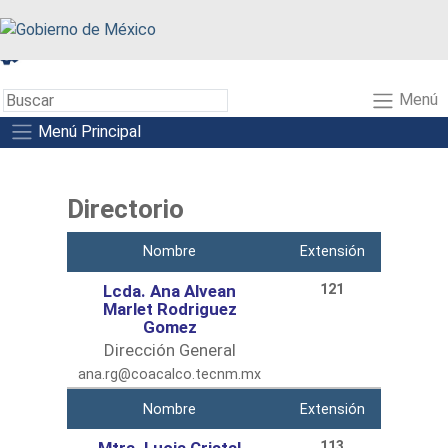
A+
A-
A
Menú
Menú Principal
Directorio
Nombre
Extensión
Lcda. Ana Alvean
121
Marlet Rodriguez
Gomez
Dirección General
ana.rg@coacalco.tecnm.mx
Nombre
Extensión
113