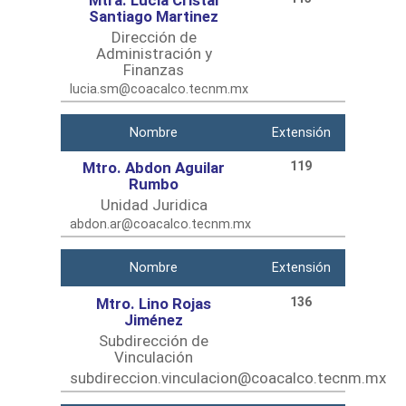
Mtra. Lucia Cristal
Santiago Martinez
Dirección de
Administración y
Finanzas
lucia.sm@coacalco.tecnm.mx
Nombre
Extensión
Mtro. Abdon Aguilar
119
Rumbo
Unidad Juridica
abdon.ar@coacalco.tecnm.mx
Nombre
Extensión
Mtro. Lino Rojas
136
Jiménez
Subdirección de
Vinculación
subdireccion.vinculacion@coacalco.tecnm.mx