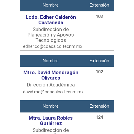
Nombre
Extensión
Lcdo. Edher Calderón
103
Castañeda
Subdirección de
Planeación y Apoyos
Tecnologicos
edher.cc@coacalco.tecnm.mx
Nombre
Extensión
Mtro. David Mondragón
102
Olivares
Dirección Académica
david.mo@coacalco.tecnm.mx
Nombre
Extensión
Mtra. Laura Robles
124
Gutiérrez
Subdirección de