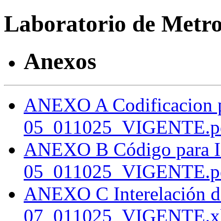
Laboratorio de Metro
Anexos
ANEXO A Codificacion 
05_011025_VIGENTE.p
ANEXO B Código para Ide
05_011025_VIGENTE.p
ANEXO C Interelación 
07_011025_VIGENTE.x