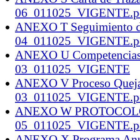
06_011025_VIGENTE.p
ANEXO T Seguimiento d
04_011025_VIGENTE.p
ANEXO U Competencias 
03_011025_VIGENTE
ANEXO V Proceso Que
03_011025_VIGENTE.p
ANEXO W PROTOCOLO
05_011025_VIGENTE.p
ANEXO X Programa Anua