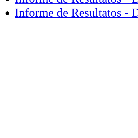
Informe de Resultatos - 